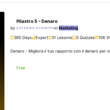
Pilastro 5 – Denaro
by
in
Marketing
CATERINA SCHIAPPA
365 Days
Expert
31 Lessons
0 Quizzes
106 S
Denaro - Migliora il tuo rapporto con il denaro per val
Free