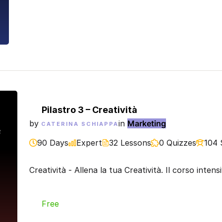
Pilastro 3 – Creatività
by
in
Marketing
CATERINA SCHIAPPA
90 Days
Expert
32 Lessons
0 Quizzes
104 
Creatività - Allena la tua Creatività. Il corso inte
Free