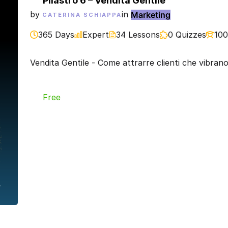
Pilastro 6 – Vendita Gentile
by
in
Marketing
CATERINA SCHIAPPA
365 Days
Expert
34 Lessons
0 Quizzes
100
Vendita Gentile - Come attrarre clienti che vibrano
Free