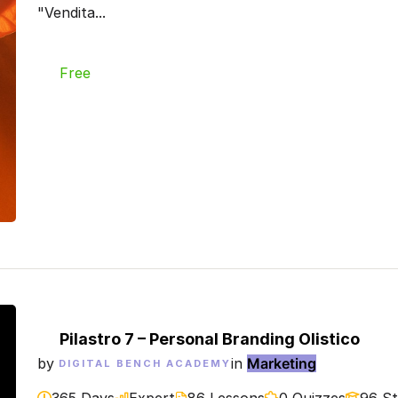
"Vendita...
Free
Pilastro 7 – Personal Branding Olistico
by
in
Marketing
DIGITAL BENCH ACADEMY
365 Days
Expert
86 Lessons
0 Quizzes
96 S